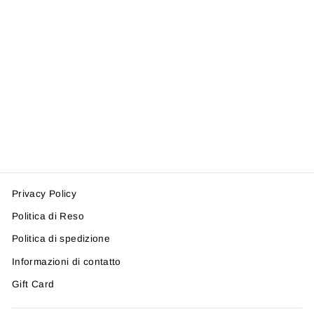
SHORTS OILILY
YS25GPA004
OILILY
Prezzo
Prezzo
€73,00
da €51,00
-30%
di
scontato
listino
Privacy Policy
Politica di Reso
Politica di spedizione
Informazioni di contatto
Gift Card