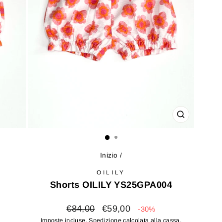
CHIUDI
(ESC)
Inizio
/
OILILY
Shorts OILILY YS25GPA004
Prezzo
Prezzo
€84,00
€59,00
-30%
di
scontato
Imposte incluse.
Spedizione
calcolata alla cassa.