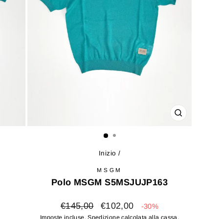
CHIUDI
(ESC)
Inizio
/
MSGM
Polo MSGM S5MSJUJP163
Prezzo
Prezzo
€145,00
€102,00
-30%
di
scontato
Imposte incluse.
Spedizione
calcolata alla cassa.