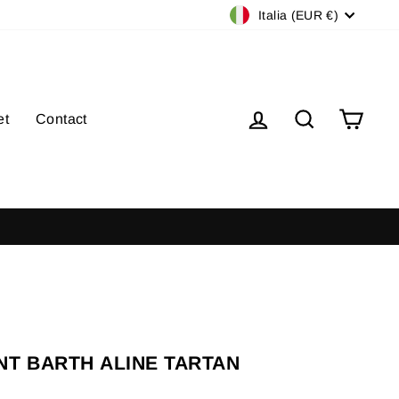
Valuta
Italia (EUR €)
Accedi
Cerca
Carre
et
Contact
NT BARTH ALINE TARTAN