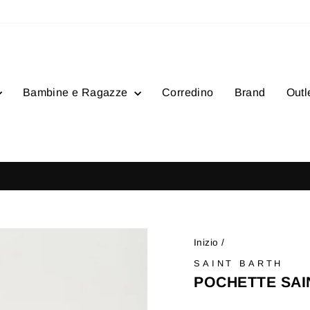
Bambine e Ragazze
Corredino
Brand
Outl
- Ordini superiori a 100€
SPEDIZIONE GRATUITA
Metti
in
pausa
Inizio
/
presentazione
SAINT BARTH
POCHETTE SAI