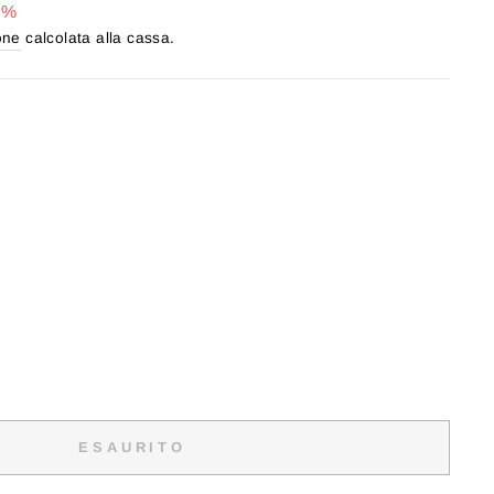
8%
one
calcolata alla cassa.
ESAURITO