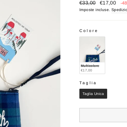
Prezzo
Prezzo
€33,00
€17,00
-4
di
scontato
Imposte incluse.
Spedizi
listino
Colore
COLORE
Multicolore
€17,00
Taglia
TAGLIA
Taglia Unica