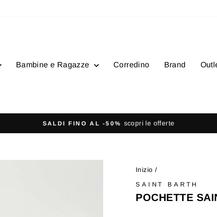
Bambine e Ragazze
Corredino
Brand
Outl
- Ordini super
SPEDIZIONE GRATUITA
Metti
in
pausa
Inizio
/
presentazione
SAINT BARTH
POCHETTE SAI