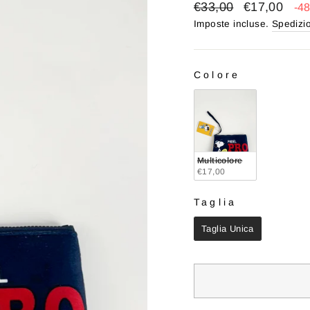
Prezzo
Prezzo
€33,00
€17,00
-4
di
scontato
Imposte incluse.
Spedizi
listino
Colore
COLORE
Multicolore
€17,00
Taglia
TAGLIA
Taglia Unica