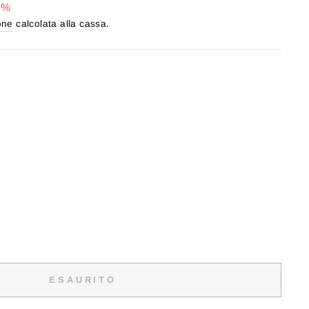
8%
one
calcolata alla cassa.
ESAURITO