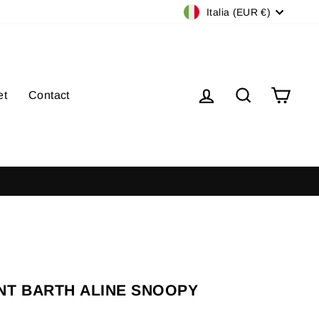
Valuta
Italia (EUR €)
Accedi
Cerca
Carre
et
Contact
iori a 100€
NT BARTH ALINE SNOOPY