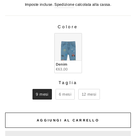
di
scontato
Imposte incluse.
Spedizione
calcolata alla cassa.
listino
Colore
COLORE
Denim
€63,00
Taglia
TAGLIA
9 mesi
6 mesi
12 mesi
AGGIUNGI AL CARRELLO