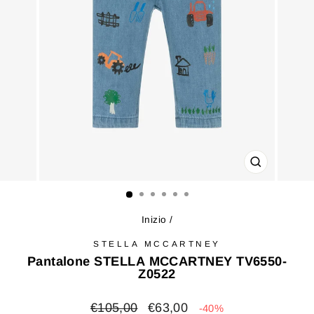
CHIUDI
(ESC)
Inizio
/
STELLA MCCARTNEY
Pantalone STELLA MCCARTNEY TV6550-
Z0522
Prezzo
Prezzo
€105,00
€63,00
-40%