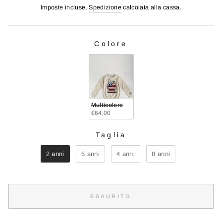
di
scontato
Imposte incluse.
Spedizione
calcolata alla cassa.
listino
Colore
COLORE
Multicolore
€64,00
Taglia
TAGLIA
2 anni
6 anni
4 anni
8 anni
ESAURITO