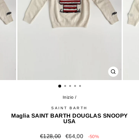
CHIUDI
(ESC)
Inizio
/
SAINT BARTH
Maglia SAINT BARTH DOUGLAS SNOOPY
USA
Prezzo
Prezzo
€128,00
€64,00
-50%