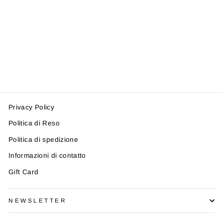
MAGLIA SAINT
BARTH DOUGLAS
SNOOPY USA
SAINT BARTH
Prezzo
Prezzo
€128,00
€64,00
-50%
di
scontato
listino
Privacy Policy
Politica di Reso
Politica di spedizione
Informazioni di contatto
Gift Card
NEWSLETTER