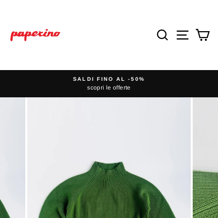
Vai
direttamente
ai
Cerca
Navigaz
Ca
contenuti
SALDI FINO AL -50%
scopri le offerte
Metti
in
pausa
presentazione