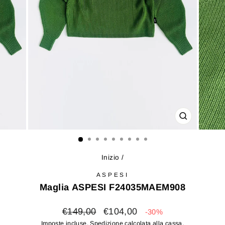
CHIUDI
(ESC)
Inizio
/
ASPESI
Maglia ASPESI F24035MAEM908
Prezzo
Prezzo
€149,00
€104,00
-30%
di
scontato
Imposte incluse.
Spedizione
calcolata alla cassa.