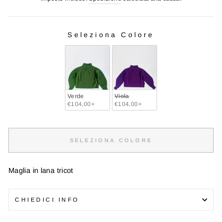
listino
Seleziona Colore
COLORE
Verde
Viola
€104,00+
€104,00+
SELEZIONA COLORE
Maglia in lana tricot
CHIEDICI INFO