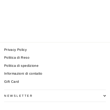
MAGLIA ASPESI
014MA EM902
ASPESI
Prezzo
Prezzo
€145,00
da €102,00
di
scontato
-30%
listino
Privacy Policy
Politica di Reso
Politica di spedizione
Informazioni di contatto
Gift Card
NEWSLETTER