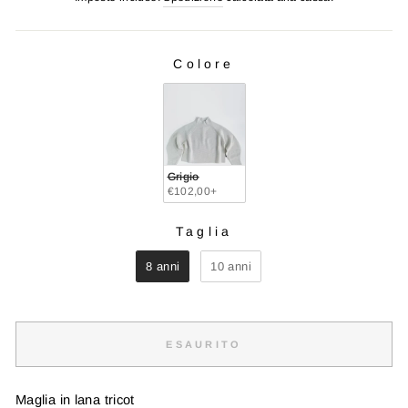
listino
Colore
COLORE
Grigio
€102,00+
Taglia
TAGLIA
8 anni
10 anni
ESAURITO
Maglia in lana tricot