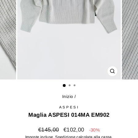
CHIUDI
(ESC)
Inizio
/
ASPESI
Maglia ASPESI 014MA EM902
Prezzo
Prezzo
€145,00
€102,00
-30%
di
scontato
Imposte incluse.
Spedizione
calcolata alla cassa.