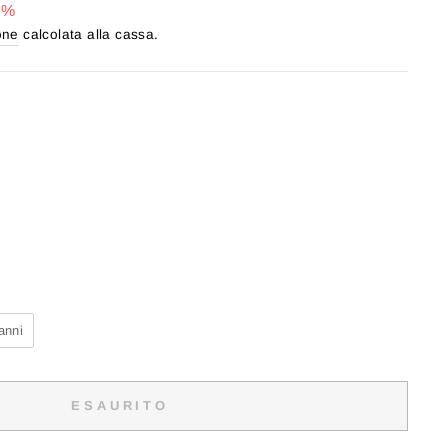
0%
one
calcolata alla cassa.
anni
ESAURITO