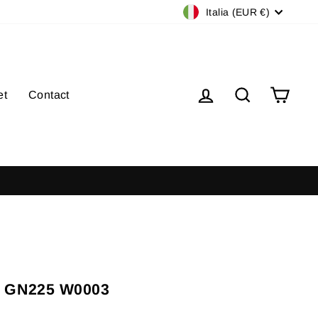
Valuta
Italia (EUR €)
Accedi
Cerca
Carre
et
Contact
i a 100€
 GN225 W0003