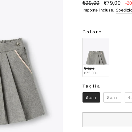
Prezzo
Prezzo
€99,00
€79,00
-2
di
scontato
Imposte incluse.
Spedizi
listino
Colore
COLORE
Grigio
€75,00+
Taglia
TAGLIA
8 anni
6 anni
4 