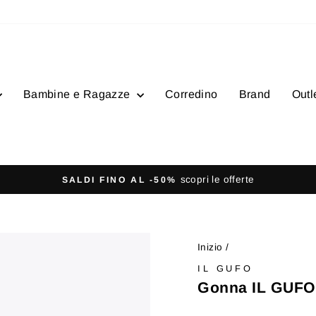
Bambine e Ragazze
Corredino
Brand
Outl
- Ordini superior
SPEDIZIONE GRATUITA
Metti
in
pausa
Inizio
/
presentazione
IL GUFO
Gonna IL GUFO