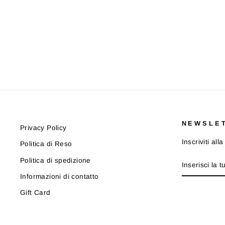
GONNA IL GUFO GN225 W0003
IL GUFO
Prezzo
Prezzo
€94,00
da €75,00
-20%
di
scontato
listino
NEWSLE
Privacy Policy
Inscriviti al
Politica di Reso
INSERISCI
ISCRIVITI
Politica di spedizione
LA
TUA
Informazioni di contatto
EMAIL
Gift Card