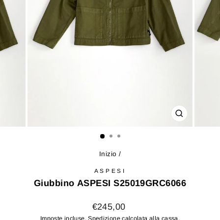
CHIUDI
(ESC)
Inizio
/
ASPESI
Giubbino ASPESI S25019GRC6066
Prezzo
€245,00
di
Imposte incluse.
Spedizione
calcolata alla cassa.