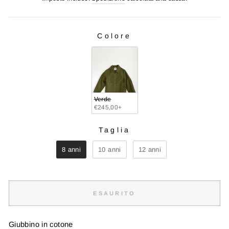
listino
Colore
COLORE
Verde
€245,00+
Taglia
TAGLIA
8 anni
10 anni
12 anni
ESAURITO
Giubbino in cotone