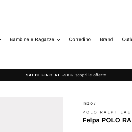
Bambine e Ragazze
Corredino
Brand
Outl
SPEDIZI
Metti
in
pausa
Inizio
/
presentazione
POLO RALPH LA
Felpa POLO RA