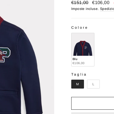
Prezzo
Prezzo
€151,00
€106,00
di
scontato
Imposte incluse.
Spedizi
listino
Colore
COLORE
Blu
€106,00
Taglia
TAGLIA
M
L