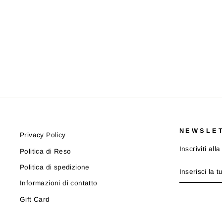
FELPA POLO RALPH LAUREN
323952474001
POLO RALPH LAUREN
Prezzo
Prezzo
€151,00
€106,00
-30%
di
scontato
listino
NEWSLE
Privacy Policy
Inscriviti al
Politica di Reso
INSERISCI
ISCRIVITI
Politica di spedizione
LA
TUA
Informazioni di contatto
EMAIL
Gift Card