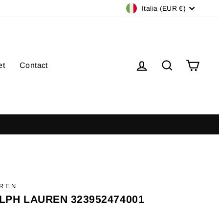
Valuta
Italia (EUR €)
Accedi
Cerca
Carre
et
Contact
- Ordini superiori a 100€
ONE GRATUITA
UREN
LPH LAUREN 323952474001