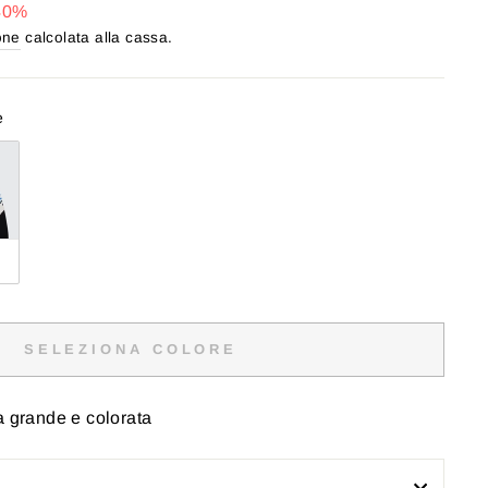
40%
one
calcolata alla cassa.
e
SELEZIONA COLORE
a grande e colorata