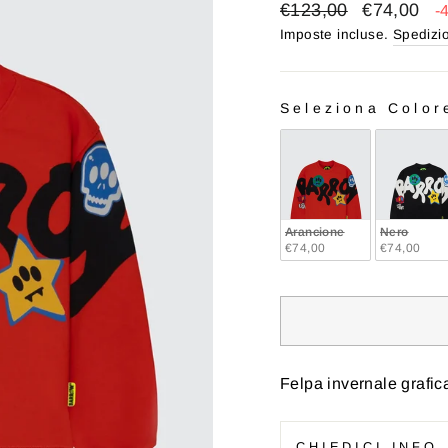
Prezzo
Prezzo
€123,00
€74,00
-
di
scontato
Imposte incluse.
Spedizi
listino
Seleziona Color
COLORE
Arancione
Nero
€74,00
€74,00
Felpa invernale grafic
CHIEDICI INFO