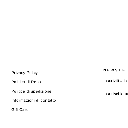
FELPA BARROW F4BKJUSW061
BARROW
Prezzo
Prezzo
€123,00
€74,00
-40%
di
scontato
listino
NEWSLE
Privacy Policy
Inscriviti al
Politica di Reso
INSERISCI
ISCRIVITI
Politica di spedizione
LA
TUA
Informazioni di contatto
EMAIL
Gift Card