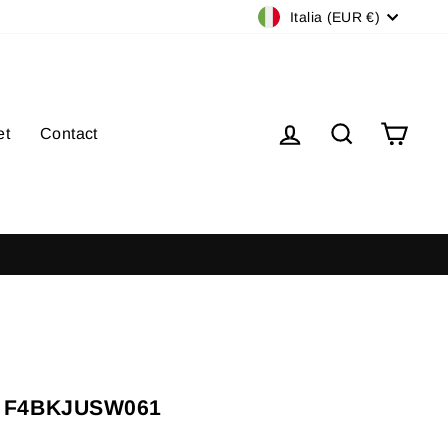
Valuta
Italia (EUR €)
Accedi
Cerca
Carre
et
Contact
 F4BKJUSW061