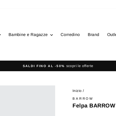
Bambine e Ragazze
Corredino
Brand
Outl
- Ordini superiori a 100€
SPEDIZIONE GRATUITA
Metti
in
pausa
Inizio
/
presentazione
BARROW
Felpa BARROW