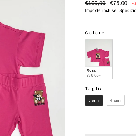
Prezzo
Prezzo
€109,00
€76,00
-
di
scontato
Imposte incluse.
Spedizi
listino
Colore
COLORE
Rosa
€76,00+
Taglia
TAGLIA
5 anni
4 anni