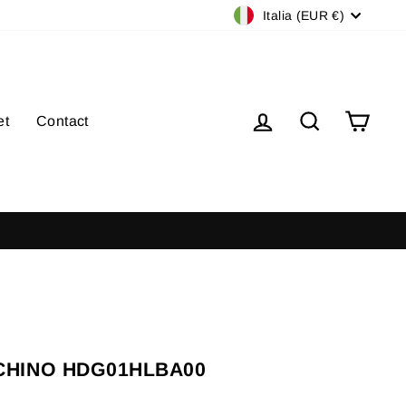
Valuta
Italia (EUR €)
Accedi
Cerca
Carre
et
Contact
SPEDIZIONE 
CHINO HDG01HLBA00