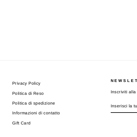
COMPLETO MOSCHINO
HDG01HLBA00
MOSCHINO
Prezzo
Prezzo
€109,00
da €76,00
-30%
di
scontato
listino
NEWSLE
Privacy Policy
Inscriviti al
Politica di Reso
INSERISCI
ISCRIVITI
Politica di spedizione
LA
TUA
Informazioni di contatto
EMAIL
Gift Card