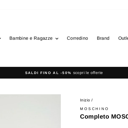
Bambine e Ragazze
Corredino
Brand
Outl
Metti
in
pausa
Inizio
/
presentazione
MOSCHINO
Completo MOS